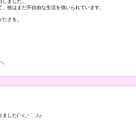
旧しました。
て、他はまだ不自由な生活を強いられています。
がたさを。
い。
(´･c_･｀ ;)┌