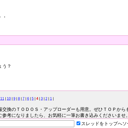
・・
ょう？
|
11
|
10
|
9
|
8
|
7
|
6
|
5
|
4
|
3
|
2
|
1
|
報交換のＴＯＤＯＳ
・アップローダーも用意。ぜひＴＯＰから
ご参考になりましたら、お気軽に一筆お書き込みくださいませ
スレッドをトップへソ