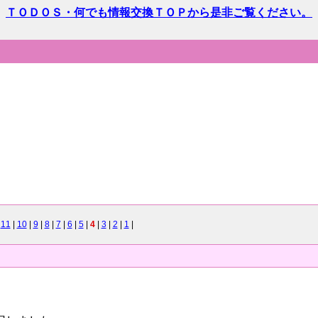
ＴＯＤＯＳ・何でも情報交換ＴＯＰから是非ご覧ください。
|
11
|
10
|
9
|
8
|
7
|
6
|
5
|
4
|
3
|
2
|
1
|