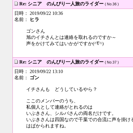
Re: シニア のんびり一人旅のライダー
( No.36 )
日時： 2019/09/22 10:36
名前：
ヒラ
ゴンさん
旭のイチさんとは連絡を取れるのですか～
声をかけてみてはいかがですか(^∇^)
Re: シニア のんびり一人旅のライダー
( No.37 )
日時： 2019/09/22 13:10
名前：
ゴン
イチさんも どうしているやら？
ここのメンバーのうち、
私個人として連絡がとれるのは
いぶきさん、シルバさんの両名だけです。
いぶきさんは四国なので千葉での合流に声を掛け
はばかられますね。