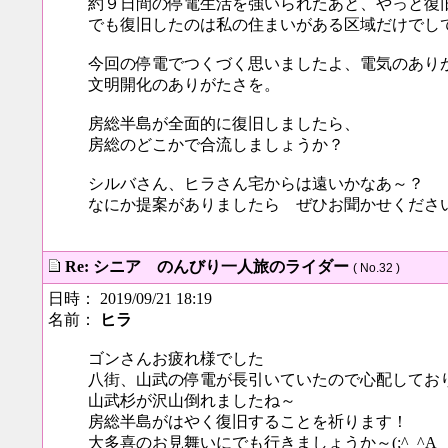
約９日間の停電生活を強いられたあと、やっと復
でも復旧したのは私の住まいがある区域だけでし
今回の停電でつくづく思いましたよ、電気のあり
文明開化のありがたさを。
房総半島が全面的に復旧しましたら、
房総のどこかで合流しましょうか？
シルバさん、ヒラさん宅からは遠いかなあ～？
なにか提案がありましたら ぜひお聞かせくださ
Re: シニア のんびり一人旅のライダー
( No.32 )
日時： 2019/09/21 18:19
名前：
ヒラ
ゴンさんお疲れ様でした
八街、山武の停電が長引いていたので心配しておりました
山武杉が沢山倒れましたね～
房総半島がはやく復旧することを祈ります！
大多喜のお見舞いにでも行きましょうか～(;^_^A