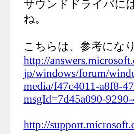
サウンドドライバに
ね。
こちらは、参考にな
http://answers.microsoft
jp/windows/forum/wind
media/f47c4011-a8f8-47
msgId=7d45a090-9290-
http://support.microsoft