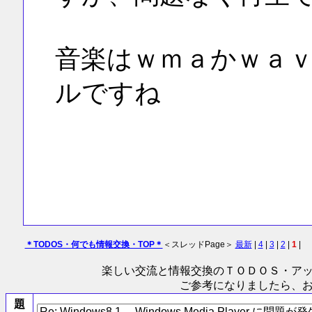
音楽はｗｍａかｗａ
ルですね
＊TODOS・何でも情報交換・TOP＊
＜スレッドPage＞
最新
|
4
|
3
|
2
|
1
|
楽しい交流と情報交換のＴＯＤＯＳ
・ア
ご参考になりましたら、
題