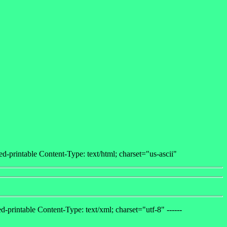
printable Content-Type: text/html; charset="us-ascii"
-printable Content-Type: text/xml; charset="utf-8"
------