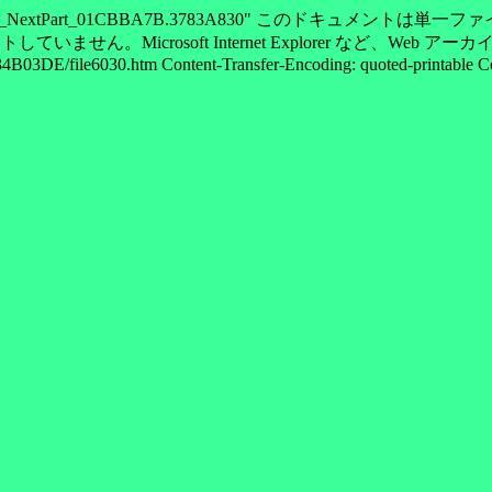
ed; boundary="----=_NextPart_01CBBA7B.3783A830" こ
ません。Microsoft Internet Explorer など、We
03DE/file6030.htm Content-Transfer-Encoding: quoted-printable Cont