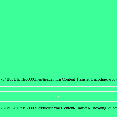
4B03DE/file6030.files/header.htm Content-Transfer-Encoding: quoted-
4B03DE/file6030.files/filelist.xml Content-Transfer-Encoding: quoted