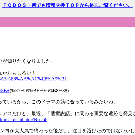
ＴＯＤＯＳ・何でも情報交換ＴＯＰから是非ご覧ください。
史が知りたくなりました。
なかおもしろい！
7%AB%A5%E8%AA%AC%E8%A9%B1
%8B+
(%E7%99%BE%E6%B8%88)
っているから、このドラマの筋に合っているみたいね。
リアスだけど、最近、「薯童説話」に関わる重要な遺跡も発見
ngkorea_detail.htm?No=66
ソドンヨが大人気で終わった後だし、注目を浴びたのではないか