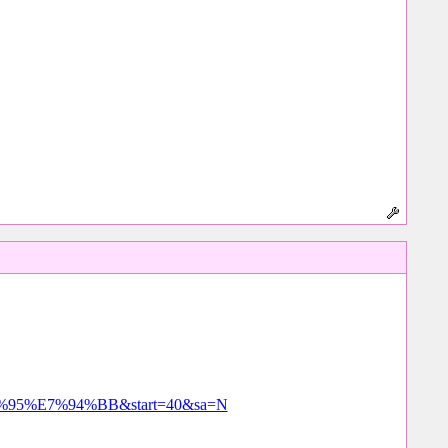
%95%E7%94%BB&start=40&sa=N