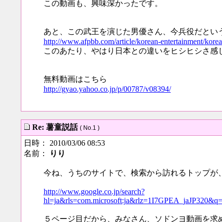
この動画も、興味深かったです。
あと、この武王を演じた男優さん、今兵役だとい
http://www.afpbb.com/article/korean-entertainment/kor
このあたり、やはり日本との違いをヒシヒシさ感
無料動画はこちら
http://gyao.yahoo.co.jp/p/00787/v08394/
Re: 薯童説話
( No.1 )
日時： 2010/03/06 08:53
名前：
りり
今ね、うちのサイトで、検索から訪れるトップが
http://www.google.co.jp/search?
hl=ja&rls=com.microsoft:ja&rlz=1I7GPEA_ja
５ページ目だから、みなさん、ソドンヨ動画を求