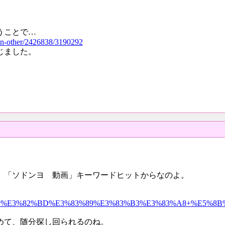
うことで…
ean-other/2426838/3190292
じました。
、「ソドンヨ 動画」キーワードヒットからなのよ。
JP320&q=%E3%82%BD%E3%83%89%E3%83%B3%E3%83%A8+%E5%8B
めて、随分探し回られるのね。