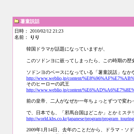
薯童説話
日時： 2010/02/12 21:23
名前：
りり
韓国ドラマが話題になっていますが、
このソドンヨに嵌ってしまったら、この時期の歴
ソドンヨのベースになっている「薯童説話」なか
http://www.weblio.jp/content/%E8%96%AF%E
そのヒーローの武王
http://www.weblio.jp/content/%E6%AD%A6%E7%8E
前の皇帝、二人がなぜか一年ちょっとずつで変わ
で、日本でも、「邪馬台国はどこか」とかミステ
http://world.kbs.co.kr/japanese/program/program_touri
2009年1月14日、去年のことだから、ドラマ・