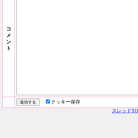
コ
メ
ン
ト
クッキー保存
スレッドTO