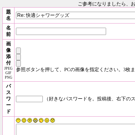
ご参考になりましたら、
題
名
名
前
画
像
添
付
JPEG
参照ボタンを押して、PCの画像を指定ください。3枚
GIF
PNG
パ
ス
ワ
（好きなパスワードを。投稿後、右下のス
ー
ド