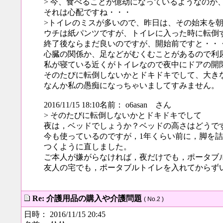
> 今、食べることが億劫になっているようなのが
それは心配ですね・・・
>トイレのミスが多いので、昨日は、その始末を
ウチは紙パンツですが、トイレに入った時に転倒
終了後ならまだ良いのですが、開始前ですと・・
心臓の関係か、足などがむくむことがあるので利
私が寝ている近くがトイレなので夜中にドアの開
そのたびに転倒しないかとドキドキでして、大き
なんか私の愚痴になっちゃいましてすみません。
2016/11/15 18:10名前： o6asan さん
> そのたびに転倒しないかとドキドキでして
夜は，ベッドでしょうか？ベッドの高さはどうで
今も使っているのですが，1年くらい前に，脚を
つくように直しました。
ご本人が嫌がらなければ，夜だけでも，ポータブ
友人の宅でも，ポータブルトイレを入れてからず
Re: 介護用品の購入や介護問題
( No.2 )
日時： 2016/11/15 20:45