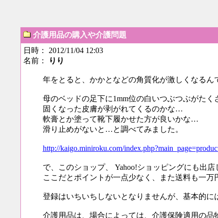
介護用品の購入や介護問題
日時： 2012/11/04 12:03
名前：
りり
年をとると、かかとなどの角質化が激しくなるん
母のベッドの足下に1mm位の白いつぶつぶがたく
固くなった皮膚が剥がれてくるのかな…
軟膏とか塗って靴下履かせた方が良いかな…
滑り止めがないと…と調べてみました。
http://kaigo.miniroku.com/index.php?main_page=prod
で、このショップ、 Yahoo!ショッピングにも出
ここだとポイントが一点少なく、また送料も一万
登録はいちいちしないとなりませんが、基本的に
介護用品は、場合によっては、介護保険適用の品