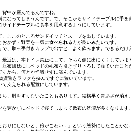
、背中が歪んでるんですね。
横になってしまうんです。で、そこからサイドテーブルに手を
のサイドテーブルに食事を用意するようにしています。
で、ここのところサンドイッチとスープを出しています。
とおかず・野菜を一気に食べられる方が良いみたいです。
うで、取っ手付きカップで出すと、よく飲みます。できるだけ
、最近は、本トイレ禁止にして、そちら側に出にくくしていま
、座布団枕にしベッドの毛布を引きずり下ろして寝ていたこと
ですから、何とか怪我せずに済んでいます。
要物資置きラックを挟んですぐに置いています。
いて支えられる配置にしています。
うち、肘をすりむいたこともあります。結構早く青あざが消え
ツを穿かずにベッドで寝てしまって敷布の洗濯が多くなります
おりにしないと、娘がこわい…」という態勢にしたことかな…j