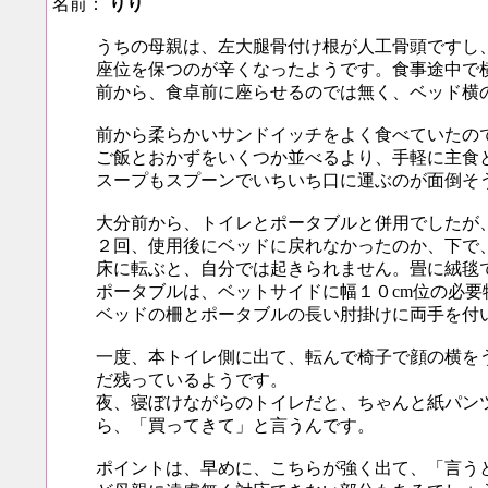
名前：
りり
うちの母親は、左大腿骨付け根が人工骨頭ですし
座位を保つのが辛くなったようです。食事途中で
前から、食卓前に座らせるのでは無く、ベッド横
前から柔らかいサンドイッチをよく食べていたの
ご飯とおかずをいくつか並べるより、手軽に主食
スープもスプーンでいちいち口に運ぶのが面倒そ
大分前から、トイレとポータブルと併用でしたが
２回、使用後にベッドに戻れなかったのか、下で
床に転ぶと、自分では起きられません。畳に絨毯
ポータブルは、ベットサイドに幅１０cm位の必
ベッドの柵とポータブルの長い肘掛けに両手を付
一度、本トイレ側に出て、転んで椅子で顔の横を
だ残っているようです。
夜、寝ぼけながらのトイレだと、ちゃんと紙パン
ら、「買ってきて」と言うんです。
ポイントは、早めに、こちらが強く出て、「言うと