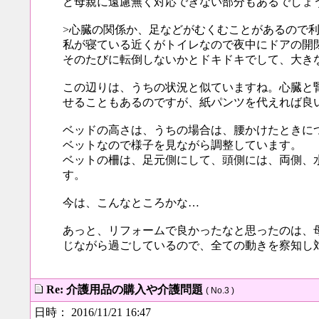
ど母親に遠慮無く対応できない部分もあるでしょ
>心臓の関係か、足などがむくむことがあるので
私が寝ている近くがトイレなので夜中にドアの開
そのたびに転倒しないかとドキドキでして、大き
この辺りは、うちの状況と似ていますね。心臓と
せることもあるのですが、紙パンツを代えれば良
ベッドの高さは、うちの場合は、腰かけたときに
ベットなので様子を見ながら調整しています。
ベットの柵は、足元側にして、頭側には、両側、
す。
今は、こんなところかな…
あっと、リフォームで良かったなと思ったのは、
じながら過ごしているので、全ての動きを察知し
Re: 介護用品の購入や介護問題
( No.3 )
日時： 2016/11/21 16:47