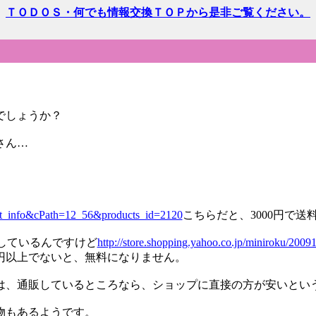
ＴＯＤＯＳ・何でも情報交換ＴＯＰから是非ご覧ください。
でしょうか？
さん…
uct_info&cPath=12_56&products_id=2120
こちらだと、3000円で送
店しているんですけど
http://store.shopping.yahoo.co.jp/miniroku/2009
円以上でないと、無料になりません。
は、通販しているところなら、ショップに直接の方が安いとい
物もあるようです。