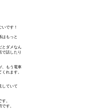
ごいです！
係はもっと
だとダメなん
話で話したり
が、もう電車
てくれます。
見していて
です。
切です。