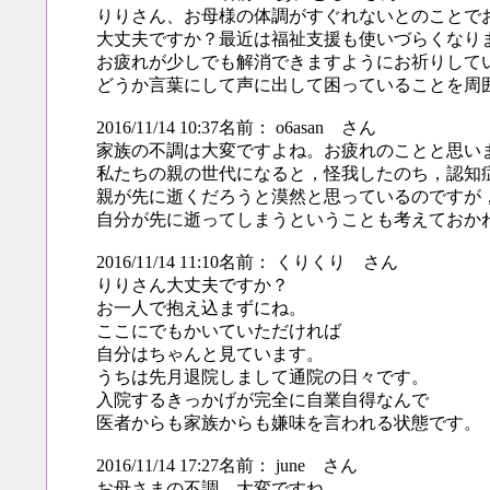
りりさん、お母様の体調がすぐれないとのことで
大丈夫ですか？最近は福祉支援も使いづらくなり
お疲れが少しでも解消できますようにお祈りして
どうか言葉にして声に出して困っていることを周
2016/11/14 10:37名前： o6asan さん
家族の不調は大変ですよね。お疲れのことと思い
私たちの親の世代になると，怪我したのち，認知
親が先に逝くだろうと漠然と思っているのですが
自分が先に逝ってしまうということも考えておか
2016/11/14 11:10名前： くりくり さん
りりさん大丈夫ですか？
お一人で抱え込まずにね。
ここにでもかいていただければ
自分はちゃんと見ています。
うちは先月退院しまして通院の日々です。
入院するきっかげが完全に自業自得なんで
医者からも家族からも嫌味を言われる状態です。
2016/11/14 17:27名前： june さん
お母さまの不調、大変ですね