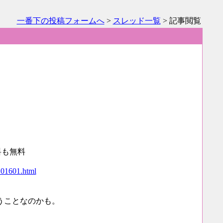
一番下の投稿フォームへ
>
スレッド一覧
> 記事閲覧
料も無料
101601.html
うことなのかも。