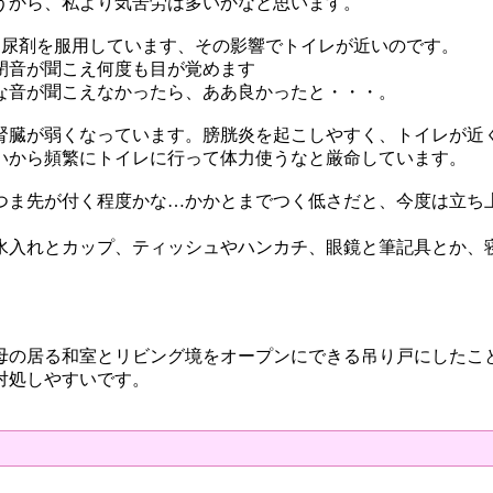
うから、私より気苦労は多いかなと思います。
利尿剤を服用しています、その影響でトイレが近いのです。
閉音が聞こえ何度も目が覚めます
な音が聞こえなかったら、ああ良かったと・・・。
腎臓が弱くなっています。膀胱炎を起こしやすく、トイレが近
いから頻繁にトイレに行って体力使うなと厳命しています。
つま先が付く程度かな…かかとまでつく低さだと、今度は立ち
水入れとカップ、ティッシュやハンカチ、眼鏡と筆記具とか、
母の居る和室とリビング境をオープンにできる吊り戸にしたこ
対処しやすいです。