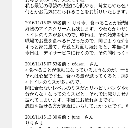
私も最近の母親の状態に心配やら、苛立ちやら色
何とかお元気になられることをお祈りいたします
2016/11/15 05:55名前： りり今、食べる
好物のアイスクリームも残します。やわらかいサ
トイレのミスが多いので、昨日は、その始末を朝
職場でお昼を食べる日だったので、同じような介
ずっと家に居て、母親と対面し続けると、本当に
今日は、ディサービスに行くので、その間ゆっく
2016/11/15 07:53名前： o6asan さん
> 食べることが億劫になっているようなのが、一
それは心配ですね。食べる量が減ってくると，病
> トイレのミスが多いので、
間に合わないレベルのミスだとリハビリパンツや
分からなくなってのミスだと，それでは減りませ
疲れてしまいます。本当にお疲れさまです。
愚痴を話せる方が身近にいらしてよかったです。
2016/11/15 13:30名前： june さん
りりさま