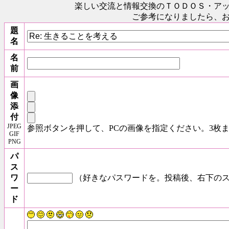
楽しい交流と情報交換のＴＯＤＯＳ
・ア
ご参考になりましたら、
題
名
名
前
画
像
添
付
JPEG
参照ボタンを押して、PCの画像を指定ください。3枚
GIF
PNG
パ
ス
ワ
（好きなパスワードを。投稿後、右下のス
ー
ド