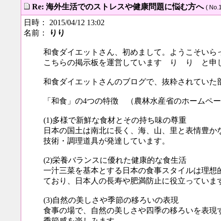
Re: 海外生活でのストレスや健康問題に悩む方へ
( No.1
日時： 2015/04/12 13:02
名前：
りり
和食ダイエットさん、初めまして。ようこそいら
こちらの掲示板を運営しています り り と申
和食ダイエットさんのブログで、抜粋されていた
「和食」の4つの特徴 （農林水産省のホームペ
(1)多様で新鮮な食材とその持ち味の尊重
日本の国土は南北に長く、海、山、里と表情豊か
技術・調理道具が発達しています。
(2)栄養バランスに優れた健康的な食生活
一汁三菜を基本とする日本の食事スタイルは理想
ており、日本人の長寿や肥満防止に役立っていま
(3)自然の美しさや季節の移ろいの表現
食事の場で、自然の美しさや四季の移ろいを表現
季節感を楽しみます。