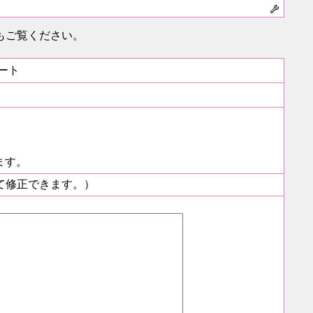
もご覧ください。
。
ート
ます。
て修正できます。）