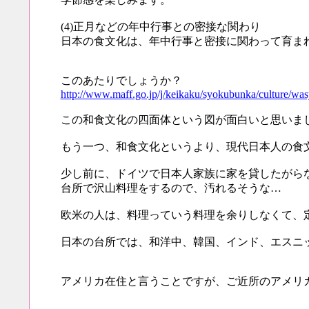
(4)正月などの年中行事との密接な関わり
日本の食文化は、年中行事と密接に関わって育ま
このあたりでしょうか？
http://www.maff.go.jp/j/keikaku/syokubunka/culture/wa
この和食文化の四面体という図が面白いと思いま
もう一つ、和食文化というより、現代日本人の食
少し前に、ドイツで日本人家族に家を貸したがら
台所で沢山料理をするので、汚れるそうな…
欧米の人は、料理っていう料理を余りしなくて、
日本の台所では、和洋中、韓国、インド、エスニ
アメリカ在住と言うことですが、ご近所のアメリ