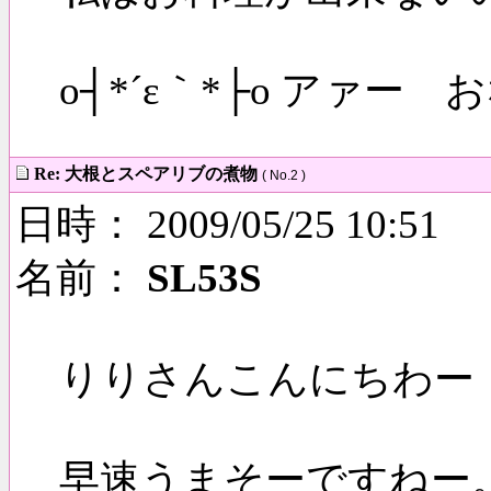
o┤*´ε｀*├o アァー
Re: 大根とスペアリブの煮物
( No.2 )
日時： 2009/05/25 10:51
名前：
SL53S
りりさんこんにちわー
早速うまそーですねー。