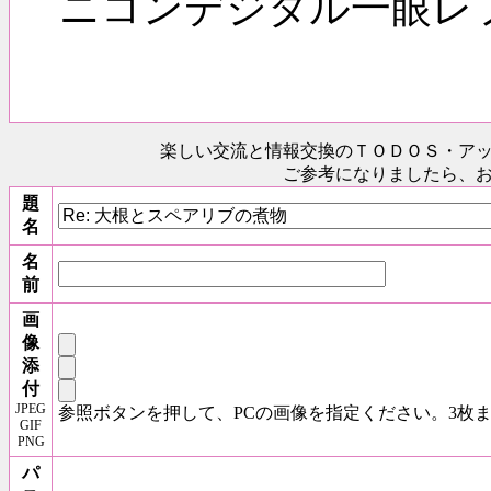
ニコンデジタル一眼レ
楽しい交流と情報交換のＴＯＤＯＳ
・ア
ご参考になりましたら、
題
名
名
前
画
像
添
付
JPEG
参照ボタンを押して、PCの画像を指定ください。3枚
GIF
PNG
パ