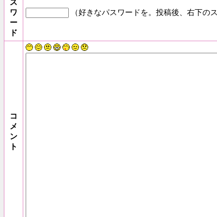
ス
ワ
（好きなパスワードを。投稿後、右下のス
ー
ド
コ
メ
ン
ト