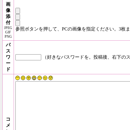
画
像
添
付
JPEG
参照ボタンを押して、PCの画像を指定ください。3枚
GIF
PNG
パ
ス
ワ
（好きなパスワードを。投稿後、右下のス
ー
ド
コ
メ