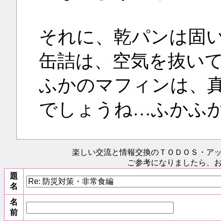
それに、乾パンは固
缶詰は、空気を抜い
ふかのマフィンは、
でしょうね…ふかふ
楽しい交流と情報交換のＴＯＤＯＳ
・ア
ご参考になりましたら、
題
名
名
前