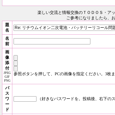
楽しい交流と情報交換のＴＯＤＯＳ
・ア
ご参考になりましたら、
題
名
名
前
画
像
添
付
JPEG
参照ボタンを押して、PCの画像を指定ください。3枚
GIF
PNG
パ
ス
ワ
（好きなパスワードを。投稿後、右下のス
ー
ド