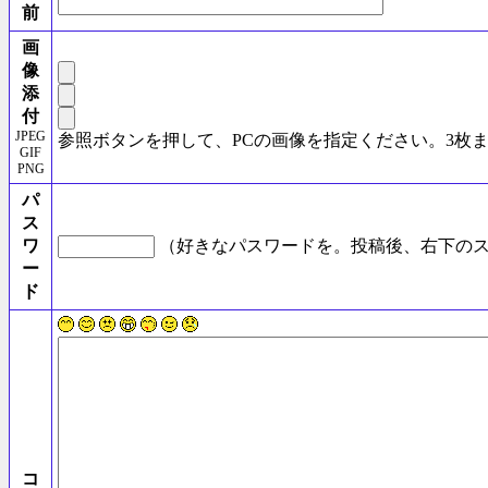
前
画
像
添
付
JPEG
参照ボタンを押して、PCの画像を指定ください。3枚
GIF
PNG
パ
ス
ワ
（好きなパスワードを。投稿後、右下のス
ー
ド
コ