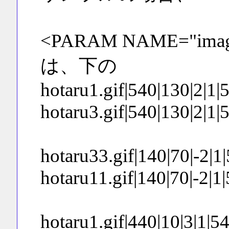
<PARAM NAME="im
は、下の
hotaru1.gif|540|130|2|1|54
hotaru3.gif|540|130|2|1|54
hotaru33.gif|140|70|-2|1|5
hotaru11.gif|140|70|-2|1|5
hotaru1.gif|440|10|3|1|544