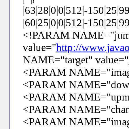
|63|28|0|0|512|-150|25|99
|60|25|0|0|512|-150|25|999
<!PARAM NAME="jum
value="
http://www.java
NAME="target" value="
<PARAM NAME="image
<PARAM NAME="downm
<PARAM NAME="upmax
<PARAM NAME="changed
<PARAM NAME="image