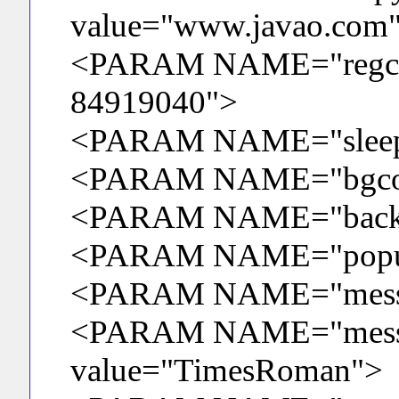
value="www.javao.com
<PARAM NAME="regcode
84919040">
<PARAM NAME="sleept
<PARAM NAME="bgcolo
<PARAM NAME="backgr
<PARAM NAME="popup
<PARAM NAME="messagef
<PARAM NAME="messa
value="TimesRoman">