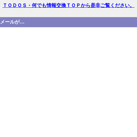
ＴＯＤＯＳ・何でも情報交換ＴＯＰから是非ご覧ください。
" というメールが…