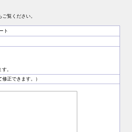
もご覧ください。
。
ート
ます。
て修正できます。）