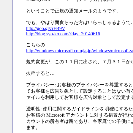
ということで正規の通知メールのようです。
でも、やはり面食らった方はいらっしゃるようで
http://goo.gl/zrFB9V
http://blog.syo-ko.com/?day=20140616
こちらの
http://windows.microsoft.com/ja-jp/windows/microsoft-s
規約変更が、この１１日に出され、７月３１日か
抜粋すると…
プライバシー: お客様のプライバシーを尊重する
てお客様を広告対象として設定することはない旨を示
ァイルを利用してお客様を広告対象として設定す
透明性: 使用に関するガイドラインを明確にするた
お客様の Microsoft アカウントに対する措置
カウントの所有者は親であり、各家庭での子供による
ます。