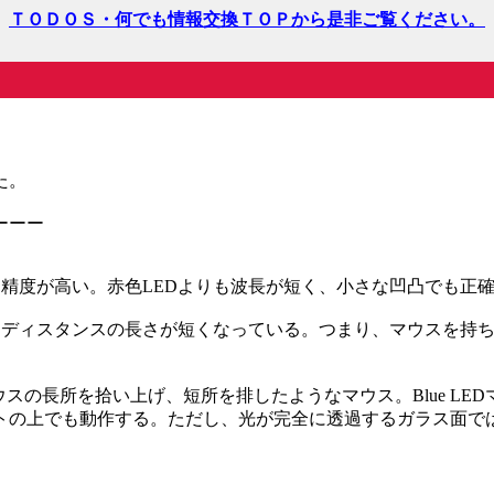
ＴＯＤＯＳ・何でも情報交換ＴＯＰから是非ご覧ください。
た。
ーーー
りも精度が高い。赤色LEDよりも波長が短く、小さな凹凸でも正
フディスタンスの長さが短くなっている。つまり、マウスを持
ウスの長所を拾い上げ、短所を排したようなマウス。Blue LED
トの上でも動作する。ただし、光が完全に透過するガラス面で