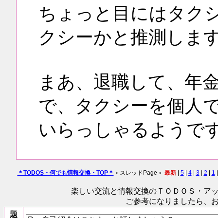
ちょっと目にはタク
クシーかと推測しま
まあ、退職して、年
で、タクシーを個人
いらっしゃるようで
＊TODOS・何でも情報交換・TOP＊
＜スレッドPage＞
最新
|
5
|
4
|
3
|
2
|
1
|
楽しい交流と情報交換のＴＯＤＯＳ
・ア
ご参考になりましたら、
題