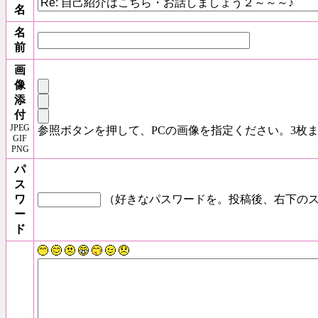
名
名
前
画
像
添
付
JPEG
参照ボタンを押して、PCの画像を指定ください。3枚
GIF
PNG
パ
ス
ワ
（好きなパスワードを。投稿後、右下のス
ー
ド