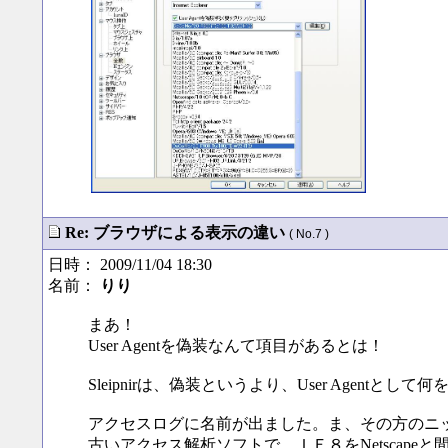
Re: ブラウザによる表示の違い
( No.7 )
日時： 2009/11/04 18:30
名前：
りり
まあ！
User Agentを偽装なんて項目があるとは！
Sleipnirは、偽装というより、User Age
アクセスログに名前が出ました。ま、その方のニ
古いアクセス解析ソフトで、ＩＥ８をNetscape