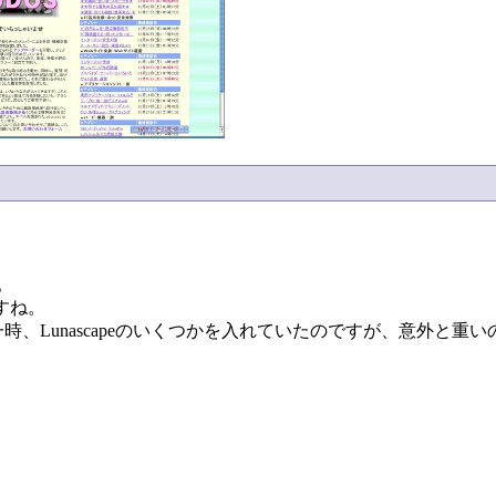
。
ますね。
も、一時、Lunascapeのいくつかを入れていたのですが、意外
。