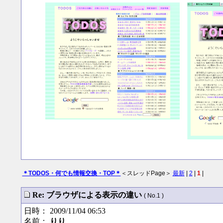
＊TODOS・何でも情報交換・TOP＊
＜スレッドPage＞
最新
|
2
|
1
|
Re: ブラウザによる表示の違い
( No.1 )
日時： 2009/11/04 06:53
名前：
りり