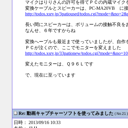
マイクはりりさんの許可を得てＰＣの内蔵マイク
変換ケーブルとスピーカーは、PC-MA20VB に
http://todos.xsrv.jp/3patioused/todos.cgi?mode=&no=2
長い間にスピーカーは、ボリュームの接触不良を
なんせ、６年ですからね
変換へーブルも最近まで使っていましたが、自作
ＰＣが泣くので、ここでモニターを変えました
http://todos.xsrv.jp/33pationew/todos.cgi?mode=&no=
変えたモニターは、Ｑ９６Ｌです
で、現在に至っています
Re: 動画キャプチャーソフトを使ってみました
( No.21 )
日時： 2013/09/16 10:33