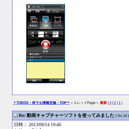
＊TODOS・何でも情報交換・TOP＊
＜スレッドPage＞
最新
|
3
|
2
|
1
|
Re: 動画キャプチャーソフトを使ってみました
( No.18 )
日時： 2013/09/14 19:46