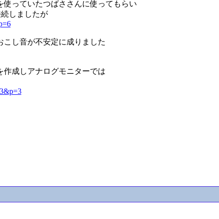
を使っていたつばささんに使ってもらい
接続しましたが
&p=6
おこし音が不安定に成りました
を作成しアナログモニターでは
103&p=3