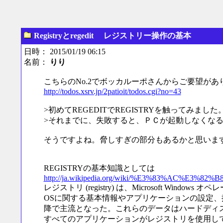
Registryとregedit レジストリー操作の基本
日時： 2015/01/19 06:15
名前：
りり
こちらのNo.2でボッカルーポさんからご要望が
http://todos.xsrv.jp/2patioit/todos.cgi?no=43
>初めてREGEDITでREGISTRYを触ってみました
>それまでに、失敗すると、ＰＣが起動しなくな
そうですよね。脅しすぎの部分もあるかと思いま
REGISTRYの基本知識としては
http://ja.wikipedia.org/wiki/%E3%83%AC%E3
レジストリ (registry) は、Microsoft W
OSに関する基本情報やアプリケーションの設定、拡張
降で主流となった。これらのデータはハードディ
すべてのアプリケーションがレジストリを使用し