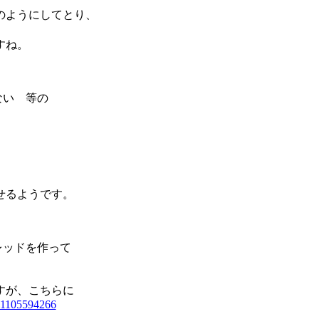
ようにしてとり、
すね。
ない 等の
せるようです。
レッドを作って
すが、こちらに
/q11105594266