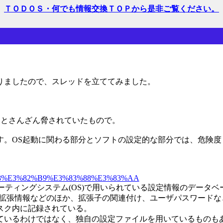
ＴＯＤＯＳ・何でも情報交換ＴＯＰから是非ご覧ください。
ありましたので、スレッドを立ててみました。
。
るとさんざん脅されていたもので。
す。OS起動に関わる部分とソフトの設定的な部分では、危険度
%82%B8%E3%82%B9%E3%83%88%E3%83%AA
indows オペレーティングシステム(OS)で用いられている設定情報のデータ
情報などのほか、拡張子の関連付け、ユーザパスワードなども保存され
スク内に記録されている。
ているわけではなく、独自の設定ファイルを用いているものも