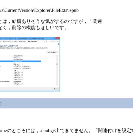
rrentVersion\Explorer\FileExts\.epub
とは，結構ありそうな気がするのですが，「関連
なく，削除の機能もほしいです。
)
hromeのところには，.epubが出てきてません。「関連付けを設