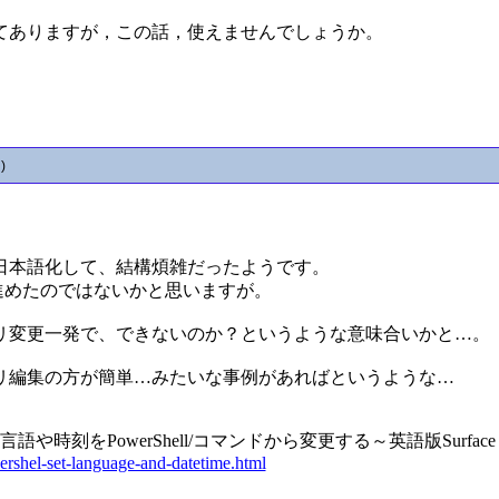
てありますが，この話，使えませんでしょうか。
)
日本語化して、結構煩雑だったようです。
で進めたのではないかと思いますが。
リ変更一発で、できないのか？というような意味合いかと…。
リ編集の方が簡単…みたいな事例があればというような…
の言語や時刻をPowerShell/コマンドから変更する～英語版Surf
rshel-set-language-and-datetime.html