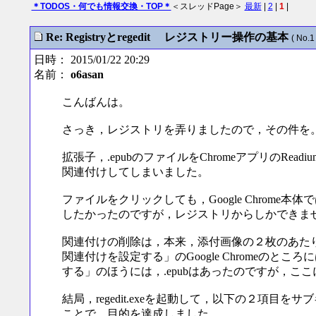
＊TODOS・何でも情報交換・TOP＊
＜スレッドPage＞
最新
|
2
|
1
|
Re: Registryとregedit レジストリー操作の基本
( No.1 
日時： 2015/01/22 20:29
名前：
o6asan
こんばんは。
さっき，レジストリを弄りましたので，その件を
拡張子，.epubのファイルをChromeアプリのRea
関連付けしてしまいました。
ファイルをクリックしても，Google Chrome本
したかったのですが，レジストリからしかできませんでし
関連付けの削除は，本来，添付画像の２枚のあた
関連付けを設定する」のGoogle Chromeのとこ
する」のほうには，.epubはあったのですが，
結局，regedit.exeを起動して，以下の２項目
ことで，目的を達成しました。