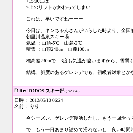
>15:00には
>上のリフトが終わってしまい
これは、早いですねーーー
今日は、キンちゃんさんがいらした時より、全国
朝里川温泉スキー場
気温 ：山頂-5℃ 山麓-2℃
積雪 ：山頂240㎝ 山麓100㎝
標高差230mで、3度も気温が違いますから、雪
結構、斜度のあるゲレンデでも、初級者対象とか
Re: TODOS スキー部
( No.84 )
日時： 2012/05/10 06:24
名前：
りり
今シーズン、ゲレンデ復活したし、もう一回滑っ
で、もう一日あまり詰めて滑れないし、良い時間