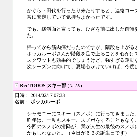
かぐら・田代を行ったり来たりすると、連絡コー
常に安定していて気持ちよかったです。
でも、緩斜面と言っても、ひざを前に出した前傾
た。
帰ってから筋肉痛だったのですが、階段を上がる
ボッカルーポさんが階段を足で上ることを心がけ
スクワットも効果的でしょうけど、強すぎる運動
次シーズンに向けて、夏場心がけていけば、今度
Re: TODOS スキー部
( No.86 )
日時： 2014/02/17 07:33
名前：
ボッカルーポ
シャモニーにスキー（スノボ）に行ってきました
昨年は、一度もスキー、スノボをすることもなく
今回のスノボの滑降が、我が人生の最後のスノボ
かもしれないと。（今日が６３の誕生日です）