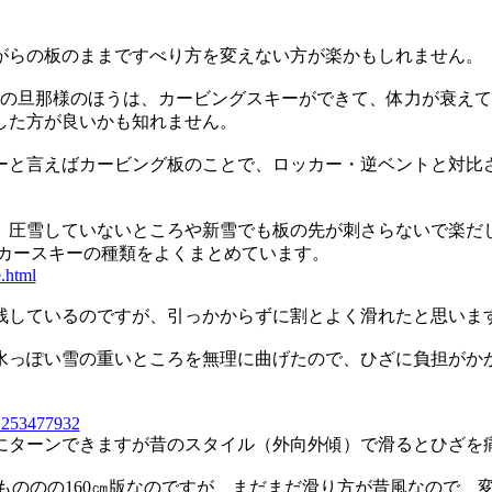
がらの板のままですべり方を変えない方が楽かもしれません。
夫婦の旦那様のほうは、カービングスキーができて、体力が衰え
した方が良いかも知れません。
ーと言えばカービング板のことで、ロッカー・逆ベントと対比
、圧雪していないところや新雪でも板の先が刺さらないで楽だ
ッカースキーの種類をよくまとめています。
e.html
残しているのですが、引っかからずに割とよく滑れたと思います
水っぽい雪の重いところを無理に曲げたので、ひざに負担がか
/q1253477932
激にターンできますが昔のスタイル（外向外傾）で滑るとひざを
7なもののの160㎝版なのですが、まだまだ滑り方が昔風なので