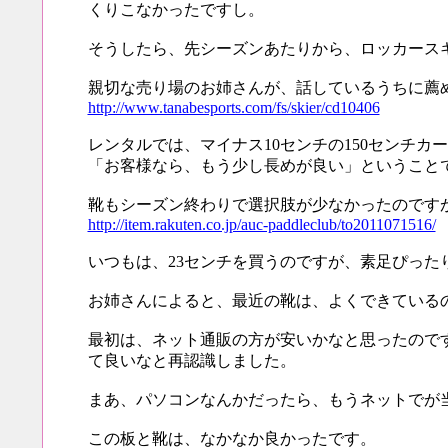
くりこなかったですし。
そうしたら、先シーズンあたりから、ロッカース
親切な売り場のお姉さんが、話しているうちに薦
http://www.tanabesports.com/fs/skier/cd10406
レンタルでは、マイナス10センチの150センチ
「お客様なら、もう少し長めが良い」ということで
靴もシーズン終わりで選択肢が少なかったのです
http://item.rakuten.co.jp/auc-paddleclub/to2011071516/
いつもは、23センチを買うのですが、素足ぴったり
お姉さんによると、最近の靴は、よくできている
最初は、ネット通販の方が安いかなと思ったので
て良いなと再認識しました。
まあ、パソコンなんかだったら、もうネットでが
この板と靴は、なかなか良かったです。