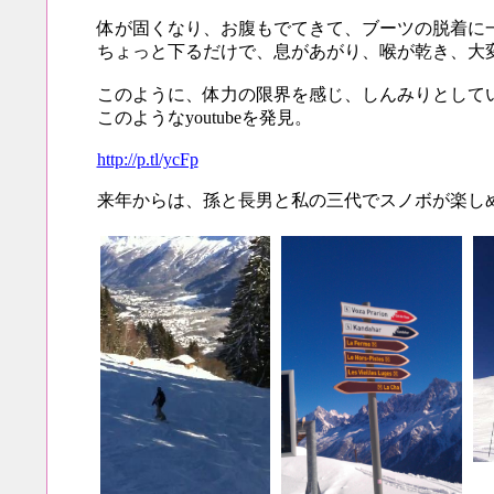
体が固くなり、お腹もでてきて、ブーツの脱着に
ちょっと下るだけで、息があがり、喉が乾き、大
このように、体力の限界を感じ、しんみりとして
このようなyoutubeを発見。
http://p.tl/ycFp
来年からは、孫と長男と私の三代でスノボが楽し