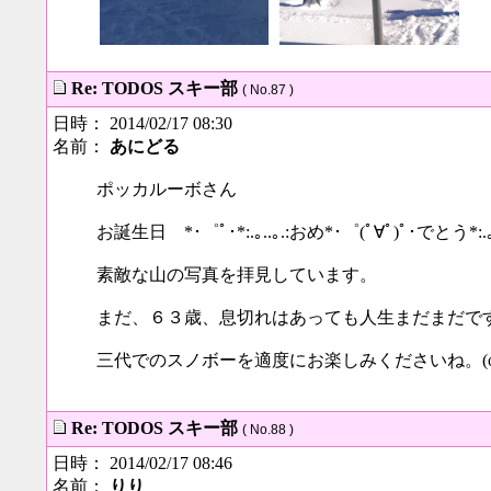
Re: TODOS スキー部
( No.87 )
日時： 2014/02/17 08:30
名前：
あにどる
ポッカルーボさん
お誕生日 *･゜ﾟ･*:.｡..｡.:おめ*･゜(ﾟ∀ﾟ)ﾟ･でとう*:.｡
素敵な山の写真を拝見しています。
まだ、６３歳、息切れはあっても人生まだまだで
三代でのスノボーを適度にお楽しみくださいね。(o^-
Re: TODOS スキー部
( No.88 )
日時： 2014/02/17 08:46
名前：
りり