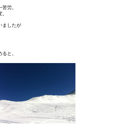
一苦労。
変。
いましたが
めると。