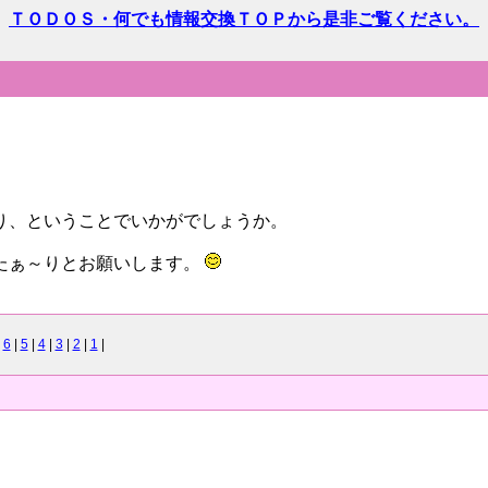
ＴＯＤＯＳ・何でも情報交換ＴＯＰから是非ご覧ください。
り、ということでいかがでしょうか。
たぁ～りとお願いします。
|
6
|
5
|
4
|
3
|
2
|
1
|