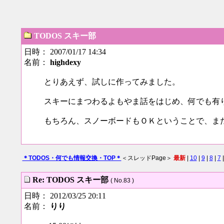
TODOS スキー部
日時： 2007/01/17 14:34
名前：
highdexy
とりあえず、試しに作ってみました。
スキーにまつわるよもやま話をはじめ、何でも有
もちろん、スノーボードもＯＫということで、ま
＊TODOS・何でも情報交換・TOP＊
＜スレッドPage＞
最新
|
10
|
9
|
8
|
7
Re: TODOS スキー部
( No.83 )
日時： 2012/03/25 20:11
名前：
りり