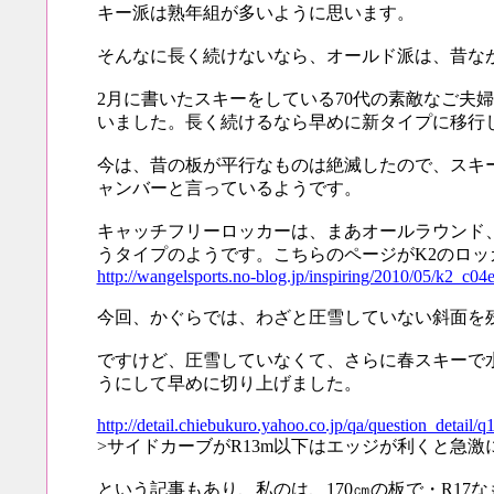
キー派は熟年組が多いように思います。
そんなに長く続けないなら、オールド派は、昔な
2月に書いたスキーをしている70代の素敵なご
いました。長く続けるなら早めに新タイプに移行
今は、昔の板が平行なものは絶滅したので、スキ
ャンバーと言っているようです。
キャッチフリーロッカーは、まあオールラウンド
うタイプのようです。こちらのページがK2のロ
http://wangelsports.no-blog.jp/inspiring/2010/05/k2_c04
今回、かぐらでは、わざと圧雪していない斜面を
ですけど、圧雪していなくて、さらに春スキーで
うにして早めに切り上げました。
http://detail.chiebukuro.yahoo.co.jp/qa/question_detail
>サイドカーブがR13m以下はエッジが利くと急
という記事もあり、私のは、170㎝の板で・R1