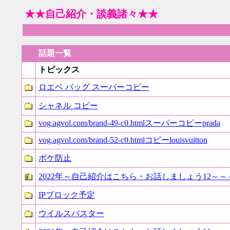
★★自己紹介・談義諸々★★
話題一覧
トピックス
ロエベ バッグ スーパーコピー
シャネル コピー
vog.agvol.com/brand-49-c0.htmlスーパーコピーprada
vog.agvol.com/brand-52-c0.htmlコピーlouisvuitton
ボケ防止
2022年～自己紹介はこちら・お話しましょう12～～
IPブロック予定
ウイルスバスター