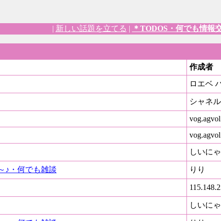
|
新しい話題を立てる
|
＊TODOS・何でも情報
作成者
ロエベ 
シャネル
vog.agvol
vog.agvol
しいにゃ
～♪・何でも雑談
りり
115.148.2
しいにゃ