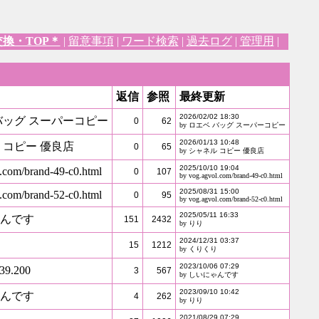
交換・TOP＊
|
留意事項
|
ワード検索
|
過去ログ
|
管理用
|
返信
参照
最終更新
2026/02/02 18:30
バッグ スーパーコピー
0
62
by ロエベ バッグ スーパーコピー
2026/01/13 10:48
 コピー 優良店
0
65
by シャネル コピー 優良店
2025/10/10 19:04
.com/brand-49-c0.html
0
107
by vog.agvol.com/brand-49-c0.html
2025/08/31 15:00
.com/brand-52-c0.html
0
95
by vog.agvol.com/brand-52-c0.html
2025/05/11 16:33
んです
151
2432
by りり
2024/12/31 03:37
15
1212
by くりくり
2023/10/06 07:29
39.200
3
567
by しいにゃんです
2023/09/10 10:42
んです
4
262
by りり
2021/08/29 07:29