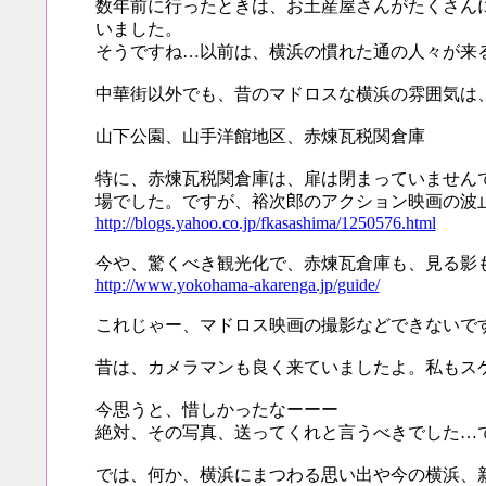
数年前に行ったときは、お土産屋さんがたくさん
いました。
そうですね…以前は、横浜の慣れた通の人々が来
中華街以外でも、昔のマドロスな横浜の雰囲気は
山下公園、山手洋館地区、赤煉瓦税関倉庫
特に、赤煉瓦税関倉庫は、扉は閉まっていません
場でした。ですが、裕次郎のアクション映画の波
http://blogs.yahoo.co.jp/fkasashima/1250576.html
今や、驚くべき観光化で、赤煉瓦倉庫も、見る影
http://www.yokohama-akarenga.jp/guide/
これじゃー、マドロス映画の撮影などできないで
昔は、カメラマンも良く来ていましたよ。私もス
今思うと、惜しかったなーーー
絶対、その写真、送ってくれと言うべきでした…
では、何か、横浜にまつわる思い出や今の横浜、