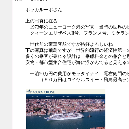
ボッカルーポさん
上の写真に在る
1973年のニューヨーク港の写真 当時の世界の
クィーンエリザベスII号、フランス号、ミケラ
一世代前の豪華客船ですが格好よろしいねー
下の写真は飛鳥ですが 世界的流行の経済性第一
多くの乗客が乗れる設計は 乗船料金との兼合と
安物・都市型集合住宅が海に浮かんでると見える
一泊50万円の費用がモッタイナイ 電右衛門の
（５０万円はロイヤルスイート飛鳥最高ラ