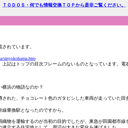
ＴＯＤＯＳ・何でも情報交換ＴＯＰから是非ご覧ください。
載されています。
ama/sinyokohama.htm
、上記はトップの目次フレームのないものとなっています。電
い横浜の物語なのか？
噂された、チョコレート色のガタピシした車両が走っていた田
幹線乗換駅となったのですから。
絹織物を運輸するのが当初の目的でしたが、東急が田園都市線
の連立する住宅地として、周辺が大きな変化を遂げました。