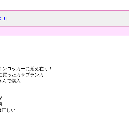
2
|
1
|
インロッカーに覚え在り！
に買ったカサブランカ
さんで購入
が
柄
は正しい