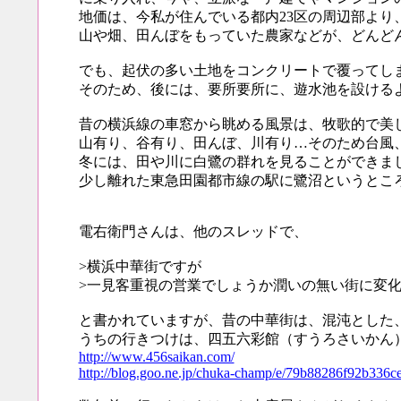
地価は、今私が住んでいる都内23区の周辺部より
山や畑、田んぼをもっていた農家などが、どんど
でも、起伏の多い土地をコンクリートで覆ってし
そのため、後には、要所要所に、遊水池を設ける
昔の横浜線の車窓から眺める風景は、牧歌的で美
山有り、谷有り、田んぼ、川有り…そのため台風
冬には、田や川に白鷺の群れを見ることができま
少し離れた東急田園都市線の駅に鷺沼というとこ
電右衛門さんは、他のスレッドで、
>横浜中華街ですが
>一見客重視の営業でしょうか潤いの無い街に変
と書かれていますが、昔の中華街は、混沌とした
うちの行きつけは、四五六彩館（すうろさいかん
http://www.456saikan.com/
http://blog.goo.ne.jp/chuka-champ/e/79b88286f92b336