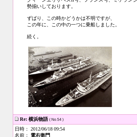
勢揃いしております。
ずばり、この時かどうかは不明ですが、
この年に、この中の一つに乗船しました。
続く。
Re: 横浜物語
( No.54 )
日時： 2012/06/18 09:54
名前：
電右衛門