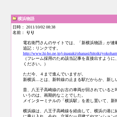
横浜物語
日時： 2011/10/02 08:38
名前：
りり
電右衛門さんのサイトでは、「新横浜物語」が連
追記：リンクです。
http://www.hi-ho.ne.jp/j-inagaki/ohanasi/hitoiki/yokoh
（フレーム採用のため該当記事を直接出すように
ください。）
ただ今、４まで進んでいますが。
新横浜…とは、新幹線の止まる駅だからか、新し
昔、八王子高崎線のお古の車両が回されていると
いうのは、画期的なことでした。
メインターミナルの「横浜駅」を差し置いて、新
横浜線は、八王子高崎線を経由して、横浜の港に
に乗り入れ、今や、立派な一戸建てやマンション