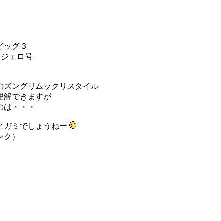
ビッグ３
ンジェロ号
のズングリムックリスタイル
理解できますが
のは・・・
ヒガミでしょうねー
ンク）