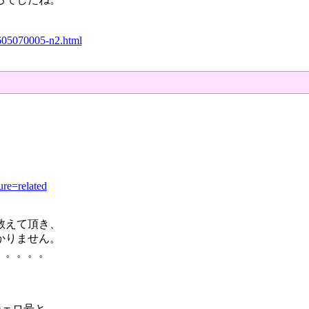
605070005-n2.html
、
re=related
教えて頂き、
かりません。
。。。。。
、
ジェロ号と