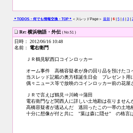
＊TODOS・何でも情報交換・TOP＊
＜スレッドPage＞
最新
|
6
|
5
|
4
|
3
|
Re: 横浜物語・外伝
( No.51 )
日時： 2012/06/16 10:48
名前：
電右衛門
ＪＲ鶴見駅西口コインロッカー
オーム事件 高橋容疑者が身の回り品を預けたコ
当スレッド記載の奥方様誕生日会 プレゼント用
偶々ニュース等で放映のコインロッカー前の花屋
ＪＲで言えば鶴見⇒川崎⇒蒲田
電右衛門など関西人に詳しい土地勘は在りません
高橋容疑者が逃込んだ 逃回ったこの一帯の土地
十分に想像が付と共に ”葉は森に隠せ” の格言