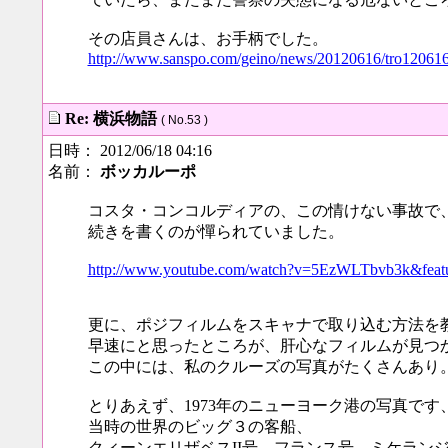
その店員さんは、お手柄でした。
http://www.sanspo.com/geino/news/20120616/tro12061
Re: 横浜物語
( No.53 )
日時： 2012/06/18 04:16
名前：
ボッカルーポ
コスタ・コンコルディアの、この情けない事故で
続きを書くのが憚られていました。
http://www.youtube.com/watch?v=5EzWLTbvb3k&featu
更に、ポジフィルムをスキャナで取り込む方法を
早速にと思ったところが、肝心なフィルムが見つ
この中には、私のクルーズの写真がたくさんあり
とりあえず、1973年のニューヨーク港の写真です
当時の世界のビッグ３の客船、
クィーンエリザベスII号、フランス号、ミケラン