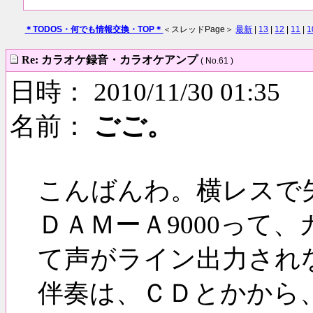
＊TODOS・何でも情報交換・TOP＊
＜スレッドPage＞
最新
|
13
|
12
|
11
|
1
Re: カラオケ録音・カラオケアンプ
( No.61 )
日時： 2010/11/30 01:35
名前：
ごご。
こんばんわ。横レスで
ＤＡＭーＡ9000って
て声がライン出力され
伴奏は、ＣＤとかから