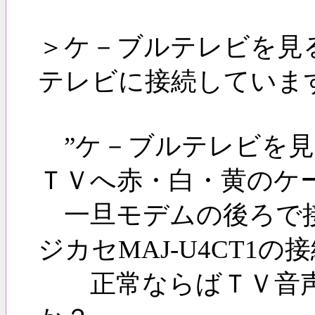
＞ケ－ブルテレビを見
テレビに接続していま
”ケ－ブルテレビを見
ＴＶへ赤・白・黄のケ
一旦モデムの後ろで接
ジカセMAJ-U4CT1
正常ならばＴＶ音声