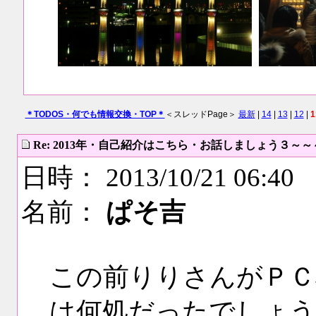
＊TODOS・何でも情報交換・TOP＊
＜スレッドPage＞
最新
|
14
|
13
|
12
|
1
Re: 2013年・自己紹介はこちら・お話しましょう３～
日時： 2013/10/21 06:40
名前：
ぱそ吉
この前りりさんがＰＣ
は何処だったでしょう