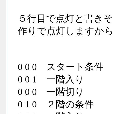
５行目で点灯と書きそ
作りで点灯しますから
機器
0 0 0 スタート条
0 0 1 一階入り
0 0 0 一階切り
0 1 0 ２階の条