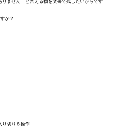
ありません と言える物を文書で残したいからです
ますか？
入り切り８操作