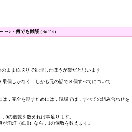
～～～♪・何でも雑談
( No.114 )
進のまま位取りで処理したほうが楽だと思います。
３乗個しかなく，しかも元の話で８個すべてについて
。
には，完全を期すためには，現場では，すべての組み合わせを
ると，0の個数を数えれば事足ります。
消灯（all 0）なら，1の個数を数えます。