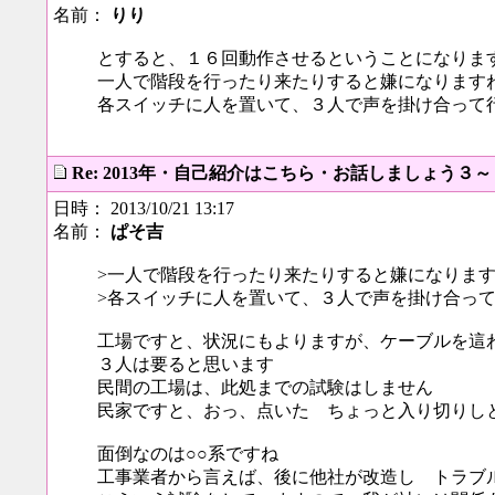
名前：
りり
とすると、１６回動作させるということになりま
一人で階段を行ったり来たりすると嫌になります
各スイッチに人を置いて、３人で声を掛け合って
Re: 2013年・自己紹介はこちら・お話しましょう３
日時： 2013/10/21 13:17
名前：
ぱそ吉
>一人で階段を行ったり来たりすると嫌になりま
>各スイッチに人を置いて、３人で声を掛け合っ
工場ですと、状況にもよりますが、ケーブルを這
３人は要ると思います
民間の工場は、此処までの試験はしません
民家ですと、おっ、点いた ちょっと入り切りし
面倒なのは○○系ですね
工事業者から言えば、後に他社が改造し トラブ