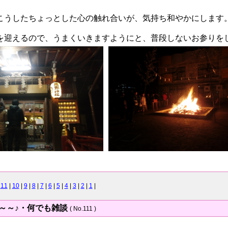
こうしたちょっとした心の触れ合いが、気持ち和やかにします
を迎えるので、うまくいきますようにと、普段しないお参りを
|
11
|
10
|
9
|
8
|
7
|
6
|
5
|
4
|
3
|
2
|
1
|
～～～♪・何でも雑談
( No.111 )