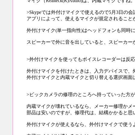
マイク（Realteck(R)Audio)は、内蔵マイクですね
>Skypeでは外付けマイクで使えるので5月3日
アプリによって、使えるマイクが規定されることが
外付けマイク(単一指向性)はヘッドフォンも同時
スピーカーで外に音を出していると、スピーカーか
>外付けマイクを使ってもボイスレコーダーは反
外付けマイクを付けたときは、入力デバイスで、
外付けマイクと内蔵マイクと切り替える選択画面
>ビックカメラの修理のところへ持っていった方
内蔵マイクが壊れているなら、メーカー修理かメ
部品は安いのですが、修理代は、結構かかると思
外付けマイクが使えるなら、外付けマイクで使う