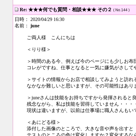
Re: ★★★何でも質問・相談★★★ その２
( No.144 )
日時： 2020/04/29 16:30
名前：
june
ご両人様 こんにちは
＜りり様＞
＞時間のある今、例えば今のページにも少しお布
コレがですね、仕事となると一気に嫌気がさして
＞サイトの情報からお店で相談してみようと訪れ
なかなか難しいと思いますが、その可能性はあり
＞juneさんは技能をお持ちですから発揮される
残念ながら、私は技能を習得していません・・・
現状は違いますが、以前は仕事場に職人さんもい
＜あにどる様＞
添付した画像のところで、大きな音や声を出すと
テストのところの色は変化しますか？変化するな