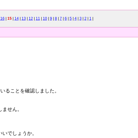
|
16
|
15
|
14
|
13
|
12
|
11
|
10
|
9
|
8
|
7
|
6
|
5
|
4
|
3
|
2
|
1
|
になっていることを確認しました。
しません。
いいでしょうか。