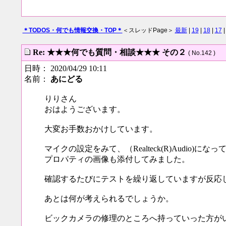
＊TODOS・何でも情報交換・TOP＊
＜スレッドPage＞
最新
|
19
|
18
|
17
Re: ★★★何でも質問・相談★★★ その２
( No.142 )
日時： 2020/04/29 10:11
名前：
あにどる
りりさん
おはようございます。
大変お手数おかけしています。
マイクの設定をみて、（Realteck(R)Audio)
プロパティの画像も添付してみました。
確認するたびにテストを繰り返していますが反応
あとは何が考えられるでしょうか。
ビックカメラの修理のところへ持っていった方が