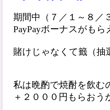
期間中（７／１～８／３
PayPayボーナスがも
賭けじゃなくて籤（抽
私は晩酌で焼酎を飲む
＋２０００円もらおう