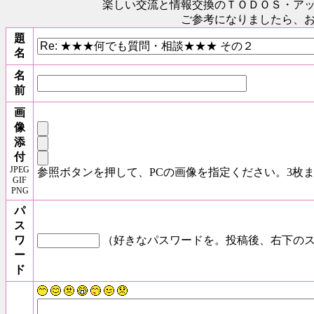
楽しい交流と情報交換のＴＯＤＯＳ
・ア
ご参考になりましたら、
題
名
名
前
画
像
添
付
JPEG
参照ボタンを押して、PCの画像を指定ください。3枚
GIF
PNG
パ
ス
ワ
（好きなパスワードを。投稿後、右下のス
ー
ド