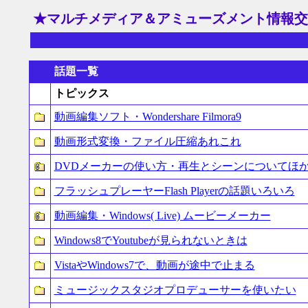
★マルチメディア＆アミューズメント情報交
話題一覧
トピックス
動画編集ソフト・Wondershare Filmora9
動画形式変換・ファイル圧縮あれこれ
DVDメーカーの使い方・再生とシーンについてほ
フラッシュプレーヤーFlash Playerの話題いろいろ
動画編集・Windows( Live) ムービーメーカー
Windows8でYoutubeが見られないときは
VistaやWindows7で、動画が途中で止まる
ミュージックスタジオプロデューサーを使いたい