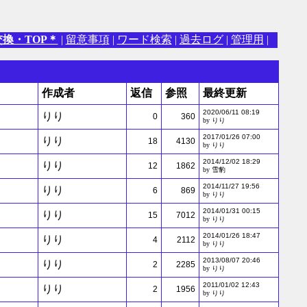
交換・TOP＊
|
留意事項
|
ワード検索
|
過去ログ
|
管理用
|
作成者
返信
参照
最終更新
2020/06/11 08:19
りり
0
360
by りり
2017/01/26 07:00
りり
18
4130
by りり
2014/12/02 18:29
りり
12
1862
by 雪豹
2014/11/27 19:56
りり
6
869
by りり
2014/01/31 00:15
りり
15
7012
by りり
2014/01/26 18:47
りり
4
2112
by りり
2013/08/07 20:46
りり
2
2285
by りり
2011/01/02 12:43
りり
2
1956
by りり