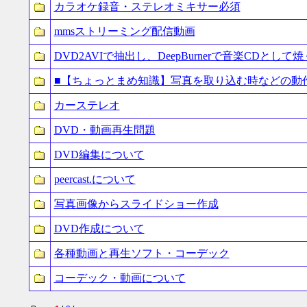
カラオケ録音・ステレオミキサー必須
mmsストリーミング配信動画
DVD2AVIで抽出し、DeepBurnerで音楽CDとして焼
■【ちょっとまめ知識】写真を取り込む時などの動
カーステレオ
DVD・動画再生問題
DVD編集について
peercast.について
写真画像からスライドショー作成
DVD作成について
各種動画と再生ソフト・コーデック
コーデック・動画について