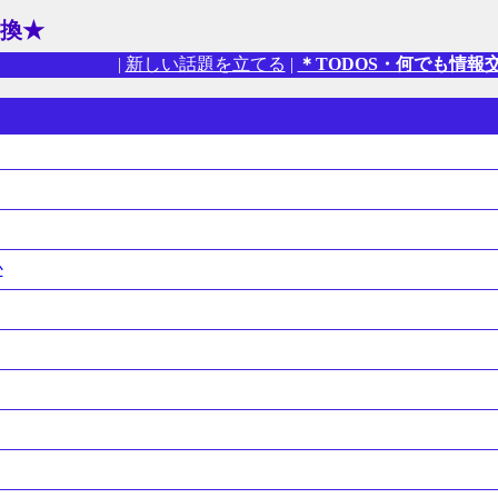
換★
|
新しい話題を立てる
|
＊TODOS・何でも情報
か