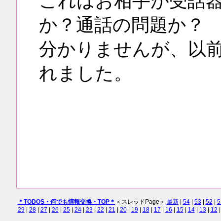
これはお相手が受話
か？通話の問題か？
分かりませんが、以
れました。
＊TODOS・何でも情報交換・TOP＊
＜スレッドPage＞
最新
|
54
|
53
|
52
|
5
29
|
28
|
27
|
26
|
25
|
24
|
23
|
22
|
21
|
20
|
19
|
18
|
17
|
16
|
15
|
14
|
13
|
12