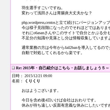
羽生選手すごいですね。
変わって浅田さんは胃腸炎大丈夫かな？
php,wordpress,centosと立て続けにバージ
今は様子見段階になったのでそれほどではありま
それにo6asanさんやこのサイトで自分とかぶる分
不足分の知識や見落とし分は情報収集しています
通常業務の方は今年からfail2banを導入してる
自動で対処してくれるから楽です。
Re: 2015年・自己紹介はこちら・お話しましょう５
日時： 2015/12/21 09:00
名前：
くりくり
おはようございます。
今日を含め後4日いけば会社はおわりです。
休みが待ち遠しい反面有意義な休みにしたいです