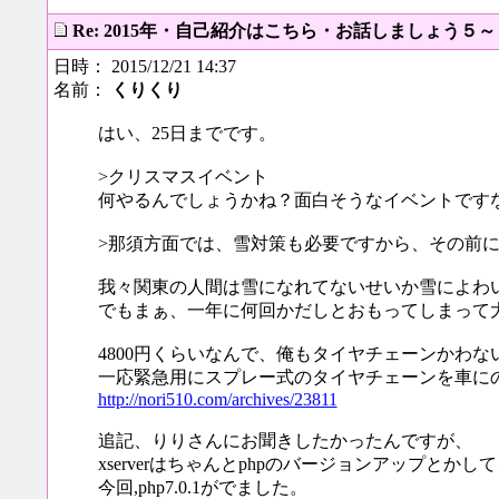
Re: 2015年・自己紹介はこちら・お話しましょう５
日時： 2015/12/21 14:37
名前：
くりくり
はい、25日までです。
>クリスマスイベント
何やるんでしょうかね？面白そうなイベントです
>那須方面では、雪対策も必要ですから、その前
我々関東の人間は雪になれてないせいか雪によわ
でもまぁ、一年に何回かだしとおもってしまって
4800円くらいなんで、俺もタイヤチェーンかわな
一応緊急用にスプレー式のタイヤチェーンを車に
http://nori510.com/archives/23811
追記、りりさんにお聞きしたかったんですが、
xserverはちゃんとphpのバージョンアップとか
今回,php7.0.1がでました。