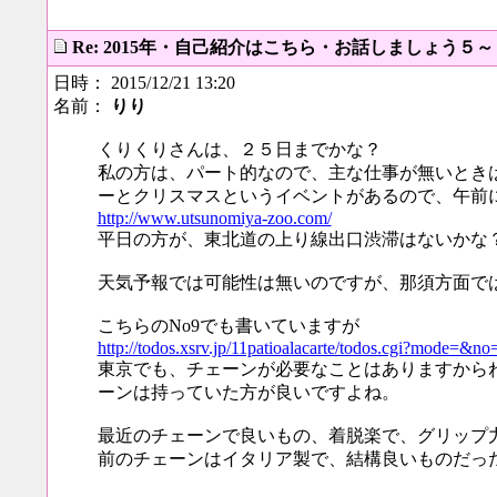
Re: 2015年・自己紹介はこちら・お話しましょう５
日時： 2015/12/21 13:20
名前：
りり
くりくりさんは、２５日までかな？
私の方は、パート的なので、主な仕事が無いとき
ーとクリスマスというイベントがあるので、午前
http://www.utsunomiya-zoo.com/
平日の方が、東北道の上り線出口渋滞はないかな
天気予報では可能性は無いのですが、那須方面で
こちらのNo9でも書いていますが
http://todos.xsrv.jp/11patioalacarte/todos.cgi?mode=&
東京でも、チェーンが必要なことはありますから
ーンは持っていた方が良いですよね。
最近のチェーンで良いもの、着脱楽で、グリップ
前のチェーンはイタリア製で、結構良いものだっ