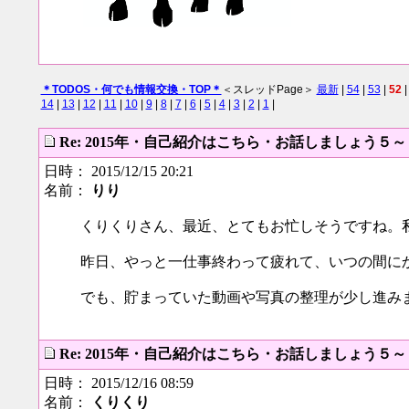
＊TODOS・何でも情報交換・TOP＊
＜スレッドPage＞
最新
|
54
|
53
|
52
14
|
13
|
12
|
11
|
10
|
9
|
8
|
7
|
6
|
5
|
4
|
3
|
2
|
1
|
Re: 2015年・自己紹介はこちら・お話しましょう５
日時： 2015/12/15 20:21
名前：
りり
くりくりさん、最近、とてもお忙しそうですね。
昨日、やっと一仕事終わって疲れて、いつの間に
でも、貯まっていた動画や写真の整理が少し進み
Re: 2015年・自己紹介はこちら・お話しましょう５
日時： 2015/12/16 08:59
名前：
くりくり