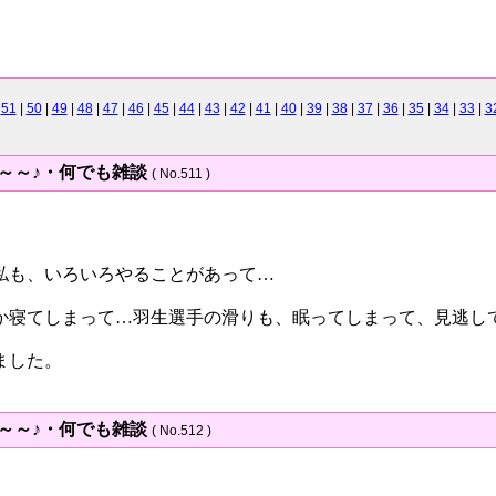
|
51
|
50
|
49
|
48
|
47
|
46
|
45
|
44
|
43
|
42
|
41
|
40
|
39
|
38
|
37
|
36
|
35
|
34
|
33
|
3
～～～♪・何でも雑談
( No.511 )
私も、いろいろやることがあって…
か寝てしまって…羽生選手の滑りも、眠ってしまって、見逃し
ました。
～～～♪・何でも雑談
( No.512 )