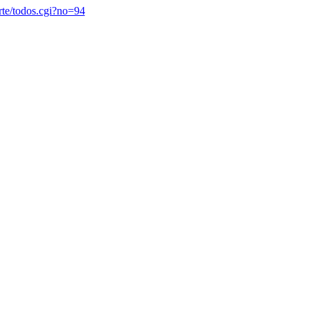
arte/todos.cgi?no=94