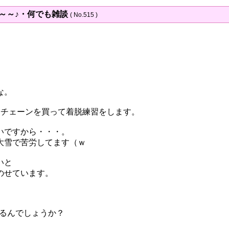
～～～♪・何でも雑談
( No.515 )
な。
にチェーンを買って着脱練習をします。
いですから・・・。
大雪で苦労してます（ｗ
いと
のせています。
してるんでしょうか？