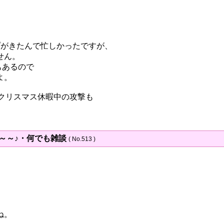
ョンアップがきたんで忙しかったですが、
せん。
もあるので
よ。
のでクリスマス休暇中の攻撃も
～～～♪・何でも雑談
( No.513 )
ね。