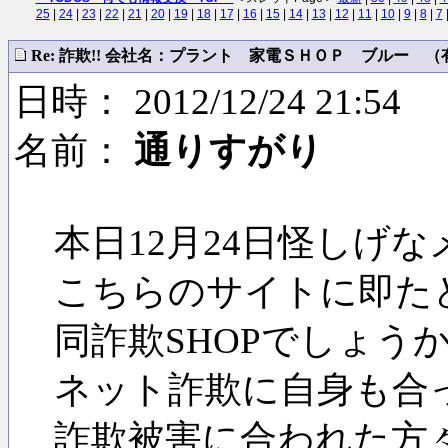
25
|
24
|
23
|
22
|
21
|
20
|
19
|
18
|
17
|
16
|
15
|
14
|
13
|
12
|
11
|
10
|
9
|
8
|
7
Re: 詐欺!! 会社名：プラント 家電ＳＨＯＰ ブルー （有）
日時： 2012/12/24 21:54
名前：
通りすがり
本日12月24日怪しげ
こちらのサイトに即た
同詐欺SHOPでしょう
ネット詐欺に自身も合
詐欺被害に合われた方