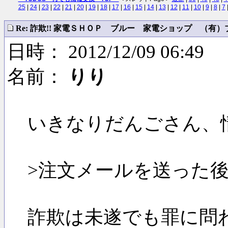
25
|
24
|
23
|
22
|
21
|
20
|
19
|
18
|
17
|
16
|
15
|
14
|
13
|
12
|
11
|
10
|
9
|
8
|
7
Re: 詐欺!! 家電ＳＨＯＰ ブルー 家電ショップ （有）ブル
日時： 2012/12/09 06:49
名前：
りり
いきなりだんごさん、
>注文メールを送った
詐欺は未遂でも罪に問