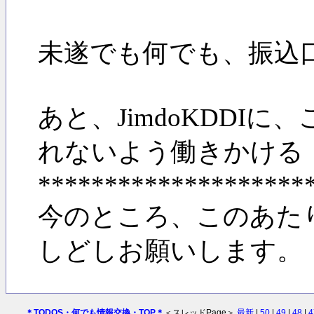
未遂でも何でも、振込
あと、JimdoKDD
れないよう働きかける
********************
今のところ、このあた
しどしお願いします。
＊TODOS・何でも情報交換・TOP＊
＜スレッドPage＞
最新
|
50
|
49
|
48
|
4