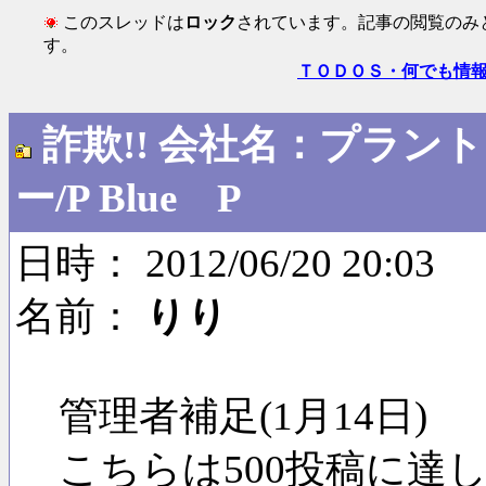
このスレッドは
ロック
されています。記事の閲覧のみ
す。
ＴＯＤＯＳ・何でも情
詐欺!! 会社名：プラン
ー/P Blue P
日時： 2012/06/20 20:03
名前：
りり
管理者補足(1月14日)
こちらは500投稿に