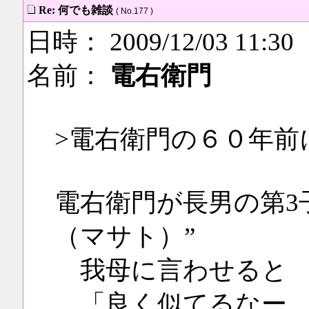
Re: 何でも雑談
( No.177 )
日時： 2009/12/03 11:30
名前：
電右衛門
>電右衛門の６０年前
電右衛門が長男の第3子
（マサト）”
我母に言わせると
「良く似てるなー 