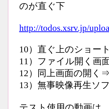
のが直ぐ下
http://todos.xsrv.jp/upl
10）直ぐ上のショー
11）ファイル開く画
12）同上画面の開く
13）無事映像再生ソ
テスト使用の動画は 孫