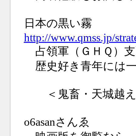
日本の黒い霧
http://www.qmss.jp/stra
占領軍（ＧＨＱ）支
歴史好き青年には一
＜鬼畜・天城越え
o6asanさんゑ