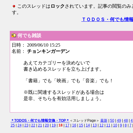
このスレッドは
ロック
されています。記事の閲覧のみ
す。
ＴＯＤＯＳ・何でも情
何でも雑談
日時： 2009/06/10 15:25
名前：
チョンキンガーデン
あえてカテゴリーを決めないで
書き込めるスレッドを立ち上げます。
「書籍」でも「映画」でも「音楽」でも！
※既に関連するスレッドがある場合は
是非、そちらを有効活用しましょう。
＊TODOS・何でも情報交換・TOP＊
＜スレッドPage＞
最新
|
50
|
49
|
48
|
4
25
|
24
|
23
|
22
|
21
|
20
|
19
|
18
|
17
|
16
|
15
|
14
|
13
|
12
|
11
|
10
|
9
|
8
|
7