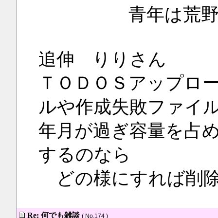
青年は荒野を目
追伸 りりさん
ＴＯＤＯＳアップロ
ルや作成失敗ファイ
年月が過ぎ容量を占
するのなら
どの様にすれば削除
Re: 何でも雑談
( No.174 )