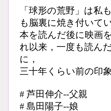
「球形の荒野」は私
も脳裏に焼き付いて
本を読んだ後に映画
れ以来，一度も読ん
に，
三十年くらい前の印
# 芦田伸介--父親
# 島田陽子--娘