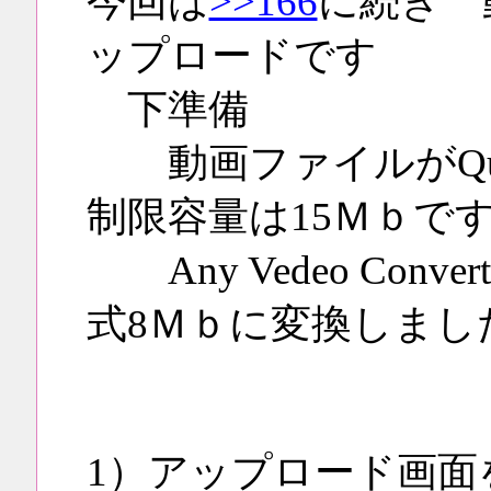
今回は
>>166
に続き 
ップロードです
下準備
動画ファイルがQuic
制限容量は15Ｍｂで
Any Vedeo Conv
式8Ｍｂに変換しまし
1）アップロード画面