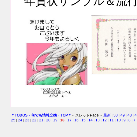
年賀状サンプル＆流
＊TODOS・何でも情報交換・TOP＊
＜スレッドPage＞
最新
|
50
|
49
|
48
|
4
25
|
24
|
23
|
22
|
21
|
20
|
19
|
18
|
17
|
16
|
15
|
14
|
13
|
12
|
11
|
10
|
9
|
8
|
7