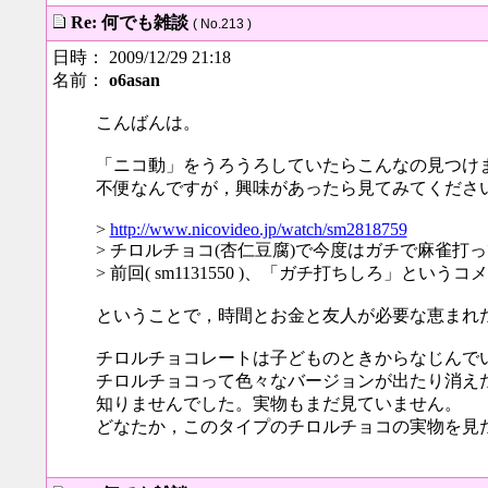
Re: 何でも雑談
( No.213 )
日時： 2009/12/29 21:18
名前：
o6asan
こんばんは。
「ニコ動」をうろうろしていたらこんなの見つけ
不便なんですが，興味があったら見てみてくださ
>
http://www.nicovideo.jp/watch/sm2818759
> チロルチョコ(杏仁豆腐)で今度はガチで麻雀打
> 前回( sm1131550 )、「ガチ打ちしろ」と
ということで，時間とお金と友人が必要な恵まれ
チロルチョコレートは子どものときからなじんで
チロルチョコって色々なバージョンが出たり消え
知りませんでした。実物もまだ見ていません。
どなたか，このタイプのチロルチョコの実物を見