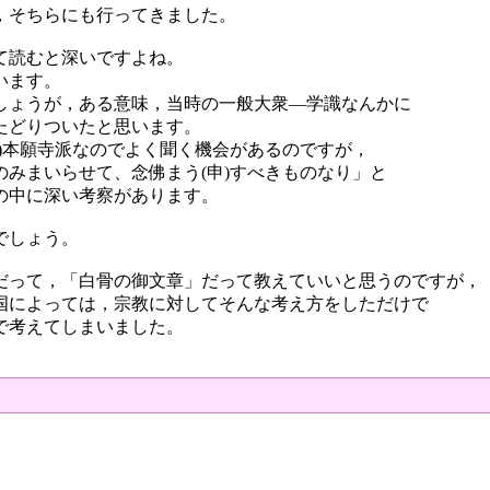
，そちらにも行ってきました。
て読むと深いですよね。
います。
しょうが，ある意味，当時の一般大衆―学識なんかに
たどりついたと思います。
)本願寺派なのでよく聞く機会があるのですが，
みまいらせて、念佛まう(申)すべきものなり」と
の中に深い考察があります。
でしょう。
だって，「白骨の御文章」だって教えていいと思うのですが，
国によっては，宗教に対してそんな考え方をしただけで
で考えてしまいました。