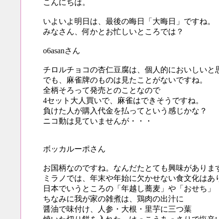
こんにちは。
いよいよ明日は、最後の晦日「大晦日」ですね。
みなさん、何かとお忙しいところでは？
o6asanさん
チロルチョコの杏仁豆腐は、個人的においしいと
でも、麻雀牌のものは見たことがないですね。
全柄そろって発売とのことなので
4セット大人買いで、麻雀はできそうですね。
負けた人が購入代金を払ってという感じかな？
ニコ動は見ていませんが・・・
ボッカルーポさん
お国柄なのですね。なんだたとても興味がありま
ミラノでは、年末や年始に欠かせない食文化はあ
日本でいうところの「年越し蕎麦」や「おせち」
ちなみに我が家の雑煮は、鶏肉の出汁に
醤油で味付け、人参・大根・里芋に三つ葉