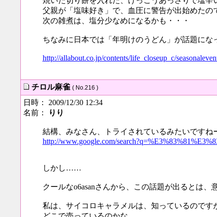
焼いた切り餅を入れた、けっこうあっさりで塩辛
父親が「塩味好き」で、血圧に警告が出始めたの
次の雑煮は、塩分少なめになるかも・・・
ちなみに日本では「年明けのうどん」が話題にな
http://allabout.co.jp/contents/life_closeup_c/seasonale
チロル麻雀
( No.216 )
日時： 2009/12/30 12:34
名前：
りり
結構、みなさん、トライされているみたいですね
http://www.google.com/search?q=%E3%83%81%E
しかし……
クールなo6asanさんから、この話題が出るとは、
私は、サイコロキャラメルは、知っているのです
どこで売っているのかな