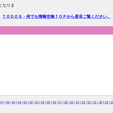
となりま
ＴＯＤＯＳ・何でも情報交換ＴＯＰから是非ご覧ください。
|
47
|
46
|
45
|
44
|
43
|
42
|
41
|
40
|
39
|
38
|
37
|
36
|
35
|
34
|
33
|
32
|
31
|
30
|
29
|
2