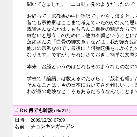
聞いてきました。「ニコ動」発のようだったので
お経って，宗教書の中国語訳ですから，漢文とし
昔でも宗教家はここまで考えていたのかなんて思
親鸞さんなんかは，もちろんご自身の精進からで
縁ないと思う―のために，他力本願ということに
蓮如さんの「白骨の御文章」などは，我が家が(西
他力の宗派なので，最後に「阿弥陀佛をふかくたの
なります。ですが，それはさておき，簡単な文章
本来，お経というのはどれもそのようなものなの
学校で「論語」は教えるのだから，「般若心経」
そんなことは，今の日本においてさえ難しいし，
わが身の危険なところもあるだろうなんてことま
Re: 何でも雑談
( No.212 )
日時： 2009/12/28 07:09
名前：
チョンキンガーデン