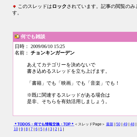
このスレッドは
ロック
されています。記事の閲覧のみ
す。
何でも雑談
日時： 2009/06/10 15:25
名前：
チョンキンガーデン
あえてカテゴリーを決めないで
書き込めるスレッドを立ち上げます。
「書籍」でも「映画」でも「音楽」でも！
※既に関連するスレッドがある場合は
是非、そちらを有効活用しましょう。
＊TODOS・何でも情報交換・TOP＊
＜スレッドPage＞
最新
|
50
|
49
|
48
10
|
9
|
8
|
7
|
6
|
5
|
4
|
3
|
2
|
1
|