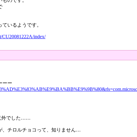
いものです。
で
っているようです。
vent/CU20081222A/index/
ーーー
3%83%AD%E3%83%AB%E9%BA%BB%E9%9B%80&rls=com.microsoft:
意外でした……
が、チロルチョコって、知りません…