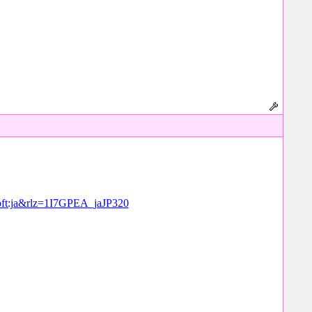
ja&rlz=1I7GPEA_jaJP320