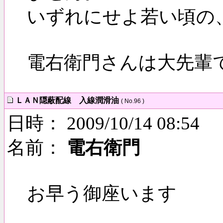
いずれにせよ若い頃の
電右衛門さんは大先輩
ＬＡＮ隠蔽配線 入線潤滑油
( No.96 )
日時： 2009/10/14 08:54
名前：
電右衛門
お早う御座います