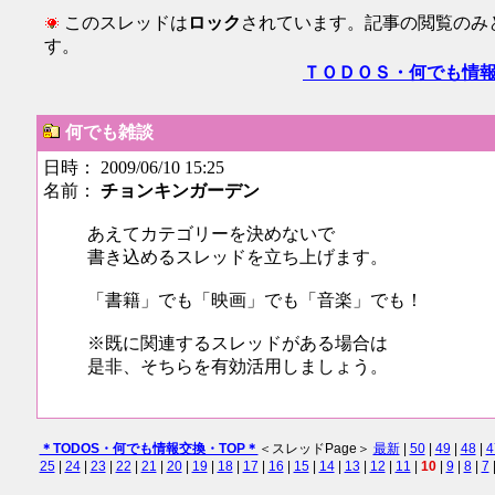
このスレッドは
ロック
されています。記事の閲覧のみ
す。
ＴＯＤＯＳ・何でも情
何でも雑談
日時： 2009/06/10 15:25
名前：
チョンキンガーデン
あえてカテゴリーを決めないで
書き込めるスレッドを立ち上げます。
「書籍」でも「映画」でも「音楽」でも！
※既に関連するスレッドがある場合は
是非、そちらを有効活用しましょう。
＊TODOS・何でも情報交換・TOP＊
＜スレッドPage＞
最新
|
50
|
49
|
48
|
4
25
|
24
|
23
|
22
|
21
|
20
|
19
|
18
|
17
|
16
|
15
|
14
|
13
|
12
|
11
|
10
|
9
|
8
|
7